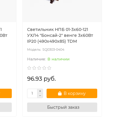
1
Светильник НПБ 01-3х60-121
Светильн
60Вт
УХЛ4 "Бонсай-2" венге 3х60Вт
100Вт IP
IP20 (490х490х85) TDM
SQ0303-0404
SQ
В наличии
96.93 руб.
73.50 
у
В корзину
Быстрый заказ