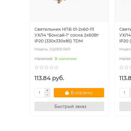
Светильник НПБ 01-2х60-111
Свети
УХЛ4 "Бонсай-1" сосна 2х60Вт
УХЛ4 
IP20 (330х330х85) TDM
IP20 
SQ0303-0401
В наличии
113.84 руб.
113.
В корзину
Быстрый заказ