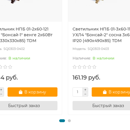
льник НПБ 01-2х60-121
Светильник НПБ 01-3х60-11
"Бонсай-1" венге 2х60Вт
УХЛ4 "Бонсай-2" сосна 3х
(330х330х85) TDM
IP20 (490х490х85) TDM
SQ0303-0402
SQ0303-0403
В наличии
В наличии
84 руб.
161.19 руб.
В корзину
В корзин
Быстрый заказ
Быстрый заказ