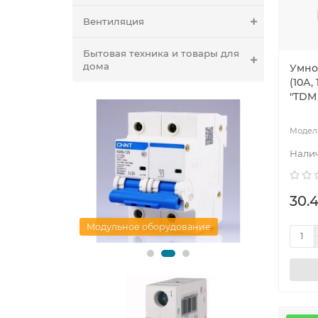
Вентиляция
Бытовая техника и товары для
дома
Умно
(10А,
"TDM 
30.4
ание
Арматура для СИП
Поверен