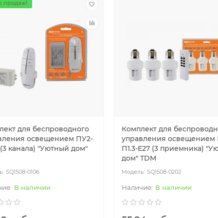
 продаж!
одиодный светильник
Ультратонкая светодиодная пане
ный" LED ДСП 1200 4000лм
серии СВО 295х1195, 40 Вт, 6000 К
Вт 6000К IP65 TDM
хром, TDM
00.46
75.2
BYN
109
79.96
BYN
лект для беспроводного
Комплект для беспроводн
вления освещением ПУ2-
управления освещением 
(3 канала) "Уютный дом"
П1.3-Е27 (3 приемника) "
дом" TDM
SQ1508-0106
SQ1508-0202
В наличии
В наличии