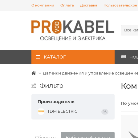
О компании
Оплата
Доставка
Пользовательское
Все ка
КАТАЛОГ
НО
Датчики движения и управление освещени
Ком
Фильтр
Производитель
По умо
TDM ELECTRIC
16
Сбросить
Выберите фильтры