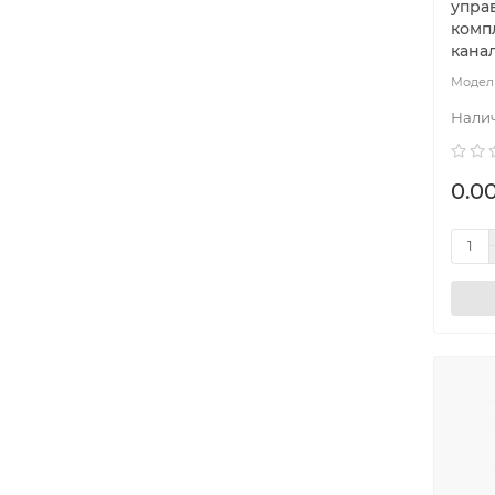
упра
компл
кана
0.00