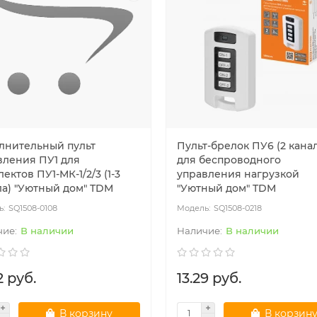
лнительный пульт
Пульт-брелок ПУ6 (2 кана
вления ПУ1 для
для беспроводного
ектов ПУ1-МК-1/2/3 (1-3
управления нагрузкой
ла) "Уютный дом" TDM
"Уютный дом" TDM
SQ1508-0108
SQ1508-0218
В наличии
В наличии
2 руб.
13.29 руб.
В корзину
В корзин