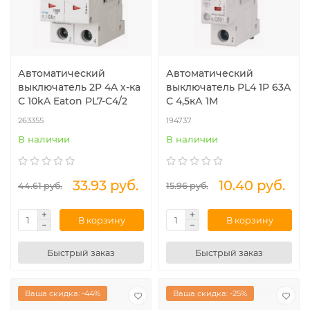
Автоматический
Автоматический
выключатель 2P 4A х-ка
выключатель PL4 1P 63A
С 10kA Eaton PL7-C4/2
С 4,5кА 1М
263355
194737
В наличии
В наличии
33.93 руб.
10.40 руб.
44.61 руб.
15.96 руб.
В корзину
В корзину
Быстрый заказ
Быстрый заказ
Ваша скидка: -44%
Ваша скидка: -25%