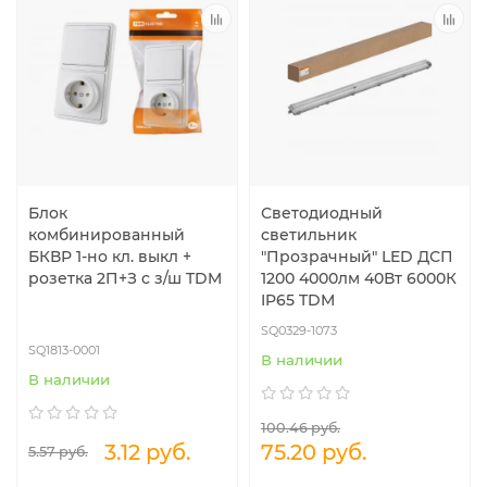
Блок
Светодиодный
комбинированный
светильник
БКВР 1-но кл. выкл +
"Прозрачный" LED ДСП
розетка 2П+З с з/ш TDM
1200 4000лм 40Вт 6000К
IP65 TDM
SQ0329-1073
SQ1813-0001
В наличии
В наличии
100.46 руб.
3.12 руб.
75.20 руб.
5.57 руб.