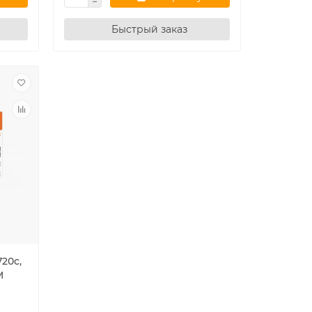
Быстрый заказ
720с,
M