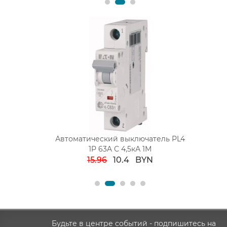
лючатель 2P
Автоматический выключатель PL4
Блок ком
n PL7-C4/2
1P 63A С 4,5кА 1М
кл. выкл
BYN
15.96
10.4
BYN
Будьте в центре событий - подпишитесь на