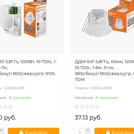
1 5,8ГГц 1200Вт, 10-720с, 1-
ДДМ-04Т 5,8ГГц, 65мм, 1200
+Лк,
10-720с, 1-8м, 3+лк,
боку)+360(сверху)гр IP20,
180(сбоку)+360(сверху)гр, 
TDM
SQ0324-0015
SQ0324-0029
В наличии
В наличии
0 руб.
37.13 руб.
В корзину
В корзин