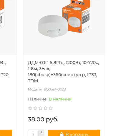
Вт,
ДДМ-03П 5,8ГГц, 1200Вт, 10-720с,
1-8м, 3+лк,
IP20,
180(сбоку)+360(сверху)гр, IP33,
TDM
SQ0324-0028
В наличии
38.00 руб.
у
В корзину