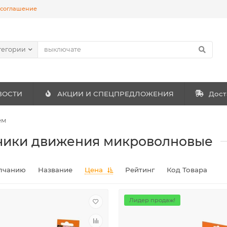
 соглашение
тегории
ВОСТИ
АКЦИИ И СПЕЦПРЕДЛОЖЕНИЯ
Дост
ем
чики движения микроволновые
лчанию
Название
Цена
Рейтинг
Код Товара
Лидер продаж!