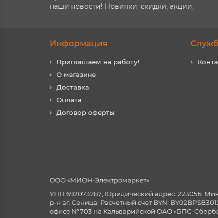
наши новости! Новинки, скидки, акции.
Информация
Служб
Приглашаем на работу!
Конт
О магазине
Доставка
Оплата
Договор оферты
ООО «МИОН-Электромаркет»
УНП 692073787; Юридический адрес: 223056. Минск
р-н аг. Сеница; Расчетный счет BYN: BY02BPSB3
офисе №703 на Кальварийской ОАО «БПС-Сберба