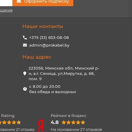
Оформить подписку
ашение
Наши контакты
+375 (33) 653-08-08
admin@prokabel.by
Наш адрес
223056, Минская обл, Минский р-
н, а.г. Сеница, ул.Мирутка, д. 68,
пом. 9
с 8.00 до 20.00
без обеда и выходных
 Rating
Рейтинг в Яндекс
4.8
новании
21
отзыва
На основании
27
отзывов