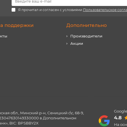
Я прочитал и согласен с условиями
Пользовательское согл
а поддержки
Дополнительно
акты
Производители
Акции
Google
ая обл., Минский р-н, Сеницкий с\с, 68-9,
4.8
0123047630149330000 в Дополнительном
нк», BIC: BPSBBY2X
На ос