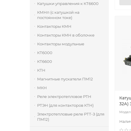
Катушки управления к КТ6600
КМНп (с катушкой на
постоянном токе)
Контакторы КМН
Контакторы КМН в оболочке
Контакторы модульные
КТ6000
КТ6600
КТН
Магнитные пускатели ПМ12
МКН
Реле электротепловое РТН
Катуш
32А)
РТЭН (для контакторов КТН)
Электротепловые реле РТТ-З (для
ПМ12)