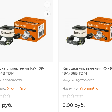
одиодный светильник
Ультратонкая светодиодная пане
ный" LED ДСП 1200 4000лм
серии СВО 295х1195, 40 Вт, 6000 К
Вт 6000К IP65 TDM
хром, TDM
00.46
75.2
BYN
109
79.96
BYN
шка управления КУ- (09-
Катушка управления КУ- (
 24В TDM
18А) 36В TDM
SQ0708-0075
SQ0708-0076
Уточняйте
Уточняйте
 руб.
0.00 руб.