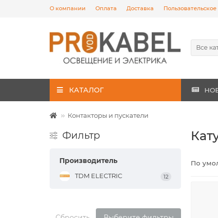
О компании
Оплата
Доставка
Пользовательское
Все ка
КАТАЛОГ
НО
Контакторы и пускатели
Кат
Фильтр
Производитель
По умо
TDM ELECTRIC
12
Сбросить
Выберите фильтры