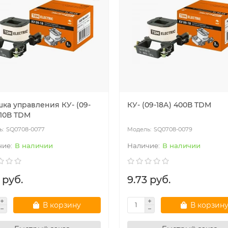
шка управления КУ- (09-
КУ- (09-18А) 400В TDM
110В TDM
SQ0708-0077
SQ0708-0079
В наличии
В наличии
 руб.
9.73 руб.
В корзину
В корзин