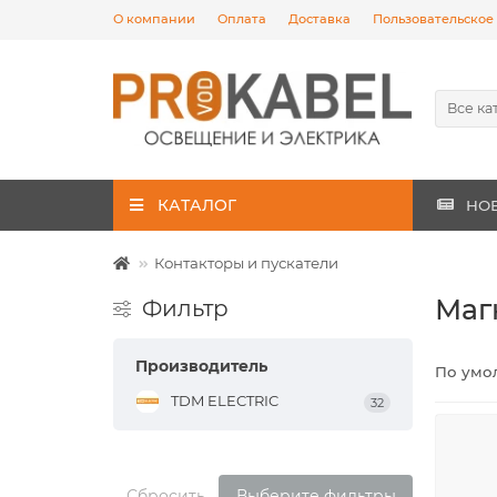
О компании
Оплата
Доставка
Пользовательское
Все ка
КАТАЛОГ
НО
Контакторы и пускатели
Маг
Фильтр
Производитель
По умо
TDM ELECTRIC
32
Сбросить
Выберите фильтры