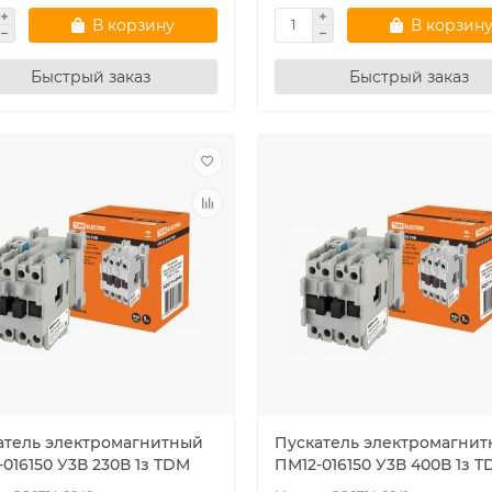
В корзину
В корзин
Быстрый заказ
Быстрый заказ
атель электромагнитный
Пускатель электромагни
016150 У3В 230В 1з TDM
ПМ12-016150 У3В 400В 1з 