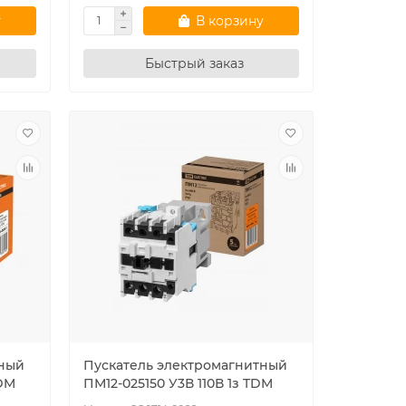
у
В корзину
Быстрый заказ
тный
Пускатель электромагнитный
TDM
ПМ12-025150 У3В 110В 1з TDM