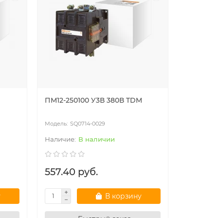
ПМ12-250100 У3В 380В TDM
SQ0714-0029
В наличии
557.40 руб.
у
В корзину