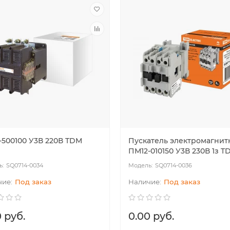
одиодный светильник
Ультратонкая светодиодная пане
ный" LED ДСП 1200 4000лм
серии СВО 295х1195, 40 Вт, 6000 К
Вт 6000К IP65 TDM
хром, TDM
00.46
75.2
BYN
109
79.96
BYN
-500100 У3В 220В TDM
Пускатель электромагни
ПМ12-010150 У3В 230В 1з T
SQ0714-0034
SQ0714-0036
Под заказ
Под заказ
 руб.
0.00 руб.