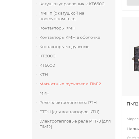
Катушки управления к КТ6600
КМНп (с катушкой на
постоянном токе)
Контакторы КМН
Контакторы КМН в оболочке
Контакторы модульные
КТ6000
КТ6600
КТН
Магнитные пускатели ПМ12
МКН
Реле электротепловое РТН
ПМ12
РТЭН (для контакторов КТН)
Электротепловые реле РТТ-З (для
ПМ12)