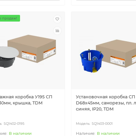
 продаж!
ажная коробка У195 СП
Установочная коробка СП
30мм, крышка, TDM
D68х45мм, саморезы, пл. л
синяя, IP20, TDM
SQ1402-0195
SQ1403-0001
В наличии
В наличии