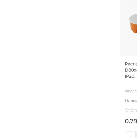
Расп
D80х4
IP20,
0.79