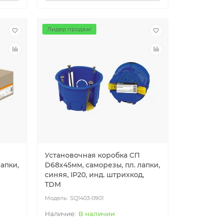
Лидер продаж!
Установочная коробка СП
апки,
D68х45мм, саморезы, пл. лапки,
синяя, IP20, инд. штрихкод,
TDM
SQ1403-0901
В наличии