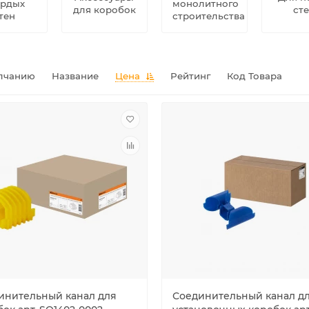
ердых
монолитного
для коробок
ст
тен
строительства
лчанию
Название
Цена
Рейтинг
Код Товара
инительный канал для
Соединительный канал д