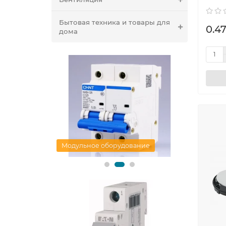
Бытовая техника и товары для
0.47
дома
ание
Арматура для СИП
Поверен