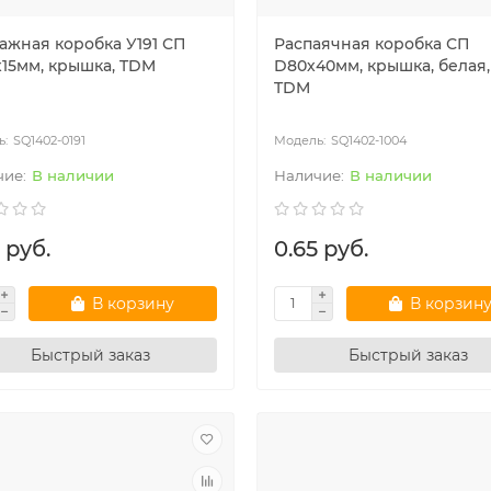
ажная коробка У191 СП
Распаячная коробка СП
х15мм, крышка, TDM
D80х40мм, крышка, белая, 
TDM
SQ1402-0191
SQ1402-1004
одиодный светильник
Ультратонкая светодиодная пане
В наличии
В наличии
ный" LED ДСП 1200 4000лм
серии СВО 295х1195, 40 Вт, 6000 К
Вт 6000К IP65 TDM
хром, TDM
00.46
75.2
BYN
109
79.96
BYN
 руб.
0.65 руб.
В корзину
В корзин
Быстрый заказ
Быстрый заказ