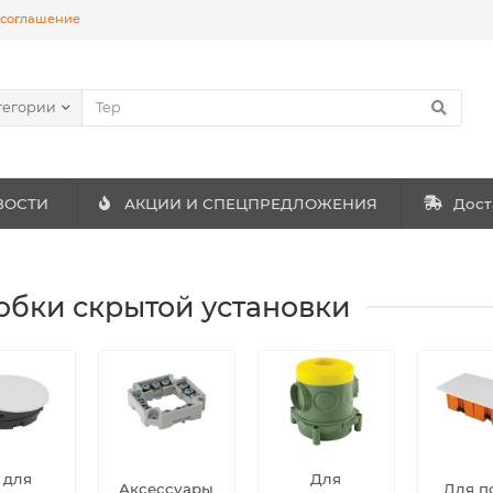
 соглашение
тегории
ВОСТИ
АКЦИИ И СПЕЦПРЕДЛОЖЕНИЯ
Дост
обки скрытой установки
' для
Для
Аксессуары
Для п