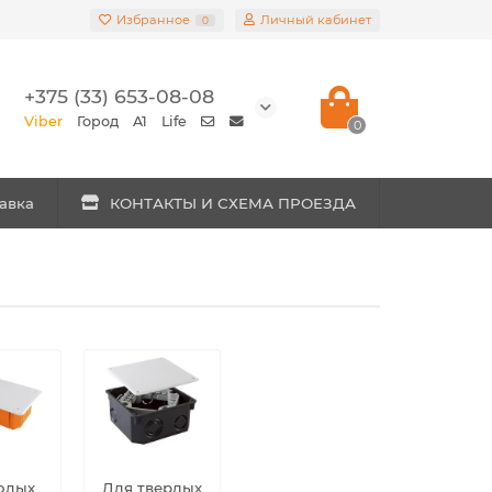
Избранное
Личный кабинет
0
+375 (33) 653-08-08
Viber
Город
A1
Life
0
авка
КОНТАКТЫ И СХЕМА ПРОЕЗДА
олых
Для твердых