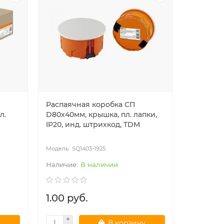
Распаячная коробка СП
л.
D80х40мм, крышка, пл. лапки,
IP20, инд. штрихкод, TDM
SQ1403-1925
В наличии
1.00 руб.
у
В корзину