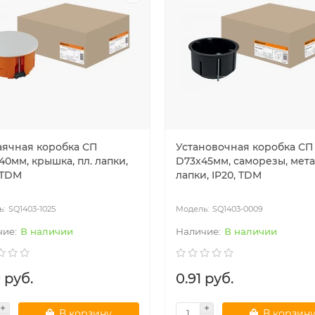
аячная коробка СП
Установочная коробка СП
0мм, крышка, пл. лапки,
D73х45мм, саморезы, мета
 TDM
лапки, IP20, TDM
SQ1403-1025
SQ1403-0009
В наличии
В наличии
 руб.
0.91 руб.
В корзину
В корзин