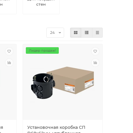
ен
стен
Лидер продаж!
ля
Установочная коробка СП