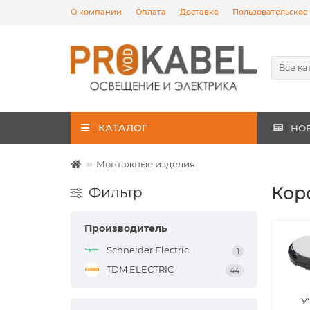
О компании
Оплата
Доставка
Пользовательское
Все ка
КАТАЛОГ
НО
Монтажные изделия
Кор
Фильтр
Производитель
Schneider Electric
1
TDM ELECTRIC
44
'У