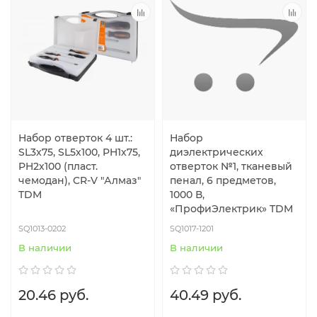
Набор отверток 4 шт.:
Набор
SL3x75, SL5х100, PH1х75,
диэлектрических
PH2х100 (пласт.
отверток №1, тканевый
чемодан), CR-V "Алмаз"
пенал, 6 предметов,
TDM
1000 В,
«ПрофиЭлектрик» TDM
SQ1013-0202
SQ1017-1201
В наличии
В наличии
20.46 руб.
40.49 руб.