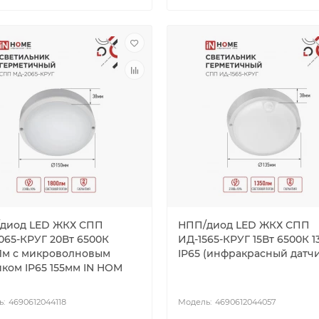
диод LED ЖКХ СПП
НПП/диод LED ЖКХ СПП
065-КРУГ 20Вт 6500К
ИД-1565-КРУГ 15Вт 6500К 
Лм с микроволновым
IP65 (инфракрасный датчи
иком IP65 155мм IN HOM
4690612044118
4690612044057