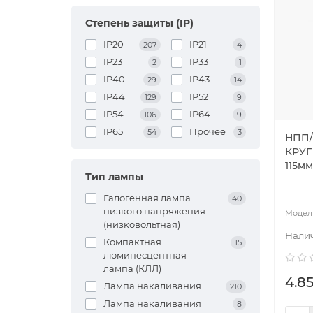
Степень защиты (IP)
IP20
IP21
207
4
IP23
IP33
2
1
IP40
IP43
29
14
IP44
IP52
129
9
IP54
IP64
106
9
IP65
Прочее
54
3
НПП/
КРУГ
115м
Тип лампы
Галогенная лампа
40
низкого напряжения
(низковольтная)
Компактная
15
люминесцентная
лампа (КЛЛ)
4.85
Лампа накаливания
210
Лампа накаливания
8