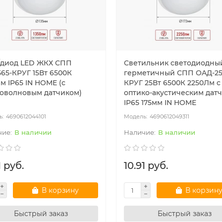
диод LED ЖКХ СПП
Светильник светодиодны
565-КРУГ 15Вт 6500К
герметичный СПП ОAД-25
м IP65 IN HOME (с
КРУГ 25Вт 6500К 2250Лм с
оволновым датчиком)
оптико-акустическим дат
IP65 175мм IN HOME
4690612044101
4690612049311
В наличии
В наличии
1 руб.
10.91 руб.
В корзину
В корзин
Быстрый заказ
Быстрый заказ