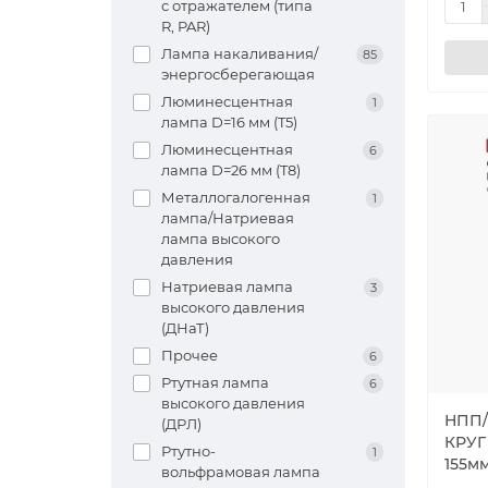
с отражателем (типа
R, PAR)
Лампа накаливания/
85
энергосберегающая
Люминесцентная
1
лампа D=16 мм (T5)
Люминесцентная
6
лампа D=26 мм (T8)
Металлогалогенная
1
лампа/Натриевая
лампа высокого
давления
Натриевая лампа
3
высокого давления
(ДНаТ)
Прочее
6
Ртутная лампа
6
высокого давления
НПП/
(ДРЛ)
КРУГ
Ртутно-
1
155м
вольфрамовая лампа