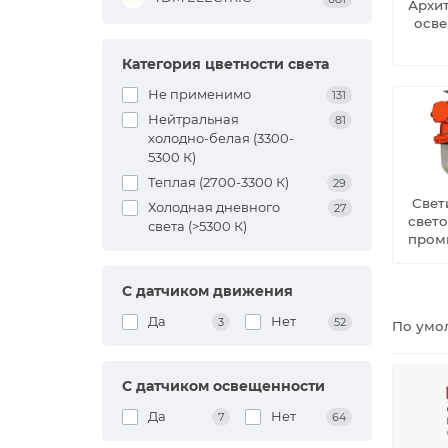
Архи
осв
Категория цветности света
Не применимо
131
Нейтральная
81
холодно-белая (3300-
5300 К)
Теплая (2700-3300 К)
29
Свет
Холодная дневного
27
свет
света (>5300 К)
пром
С датчиком движения
Да
Нет
3
52
По умо
С датчиком освещенности
Да
Нет
7
64