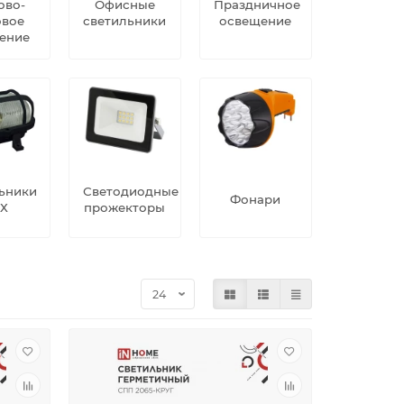
ово-
Офисные
Праздничное
овое
светильники
освещение
ение
ьники
Светодиодные
Фонари
Х
прожекторы