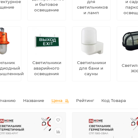
тектурное
для
и сад
и бытовое
ещение
светильников
парк
освещение
и ламп
освещ
ильник
Светильники
Светильники
Светил
одиодный
аварийного
для бани и
ЖК
ышленный
освещения
сауны
лчанию
Название
Цена
Рейтинг
Код Товара