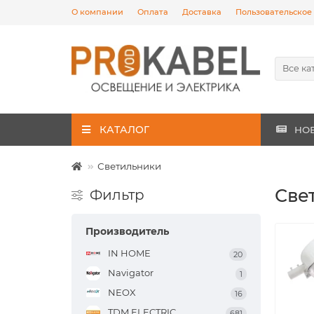
О компании
Оплата
Доставка
Пользовательское
Все ка
КАТАЛОГ
НО
Светильники
Све
Фильтр
Производитель
IN HOME
20
Navigator
1
NEOX
16
TDM ELECTRIC
681