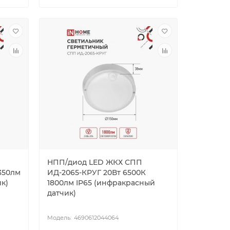
НПП/диод LED ЖКХ СПП
1350лм
ИД-2065-КРУГ 20Вт 6500К
к)
1800лм IP65 (инфракрасный
датчик)
4690612044064