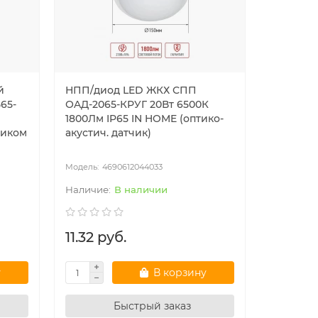
й
НПП/диод LED ЖКХ СПП
65-
ОAД-2065-КРУГ 20Вт 6500К
1800Лм IP65 IN HOME (оптико-
чиком
акустич. датчик)
4690612044033
В наличии
11.32 руб.
у
В корзину
Быстрый заказ