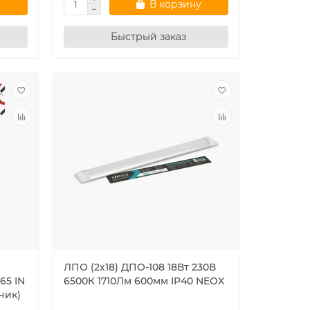
у
В корзину
Быстрый заказ
ЛПО (2х18) ДПО-108 18Вт 230В
65 IN
6500К 1710Лм 600мм IP40 NEOX
чик)