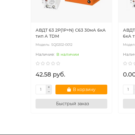
АВДТ 63 2Р(1Р+N) C63 30мА 6кА
АВДТ 
тип А TDM
6кА 
SQ0202-0012
В наличии
42.58 руб.
0.00
В корзину
Быстрый заказ