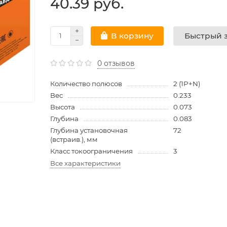
40.39 руб.
Быстрый з
В корзину
0 отзывов
Количество полюсов
2 (1P+N)
Вес
0.233
Высота
0.073
Глубина
0.083
Глубина установочная
72
(встраив.), мм
Класс токоограничения
3
Все характеристики