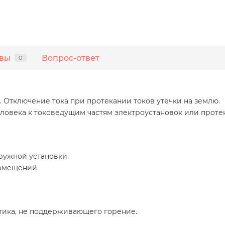
вы
Вопрос-ответ
0
Отключение тока при протекании токов утечки на землю.
ловека к токоведущим частям электроустановок или протек
ружной установки.
помещений.
стика, не поддерживающего горение.