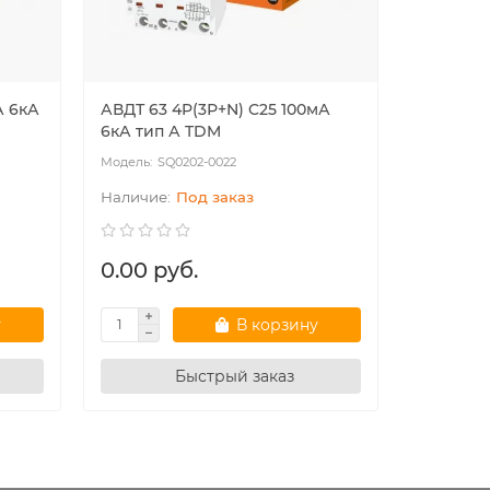
А 6кА
АВДТ 63 4P(3Р+N) C25 100мА
АВДТ 63 
6кА тип А TDM
6кА тип
SQ0202-0022
SQ
Под заказ
0.00 руб.
0.00 р
у
В корзину
Быстрый заказ