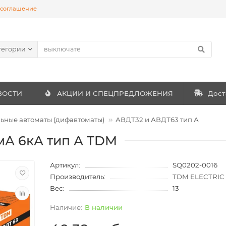
 соглашение
тегории
ВОСТИ
АКЦИИ И СПЕЦПРЕДЛОЖЕНИЯ
Дост
ные автоматы (дифавтоматы)
АВДТ32 и АВДТ63 тип А
0мА 6кА тип А TDM
Артикул:
SQ0202-0016
Производитель:
TDM ELECTRIC
Вес:
13
В наличии