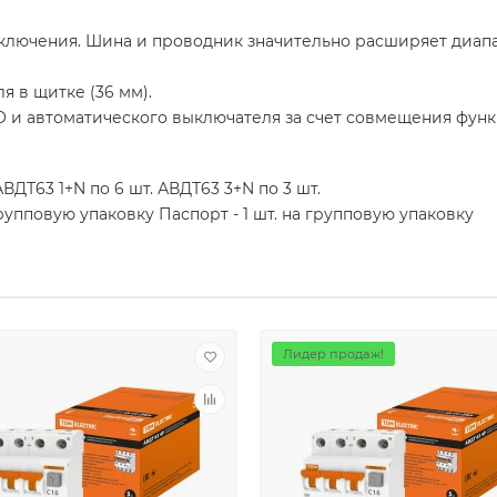
ключения. Шина и проводник значительно расширяет диап
я в щитке (36 мм).
О и автоматического выключателя за счет совмещения фун
ВДТ63 1+N по 6 шт. АВДТ63 3+N по 3 шт.
групповую упаковку Паспорт - 1 шт. на групповую упаковку
Лидер продаж!