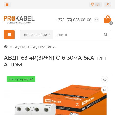
0
+375 (33) 653-08-08
0
Все категории
АВДТ32 и АВДТ63 тип А
АВДТ 63 4P(3Р+N) C16 30мА 6кА тип
А TDM
Лидер продаж!