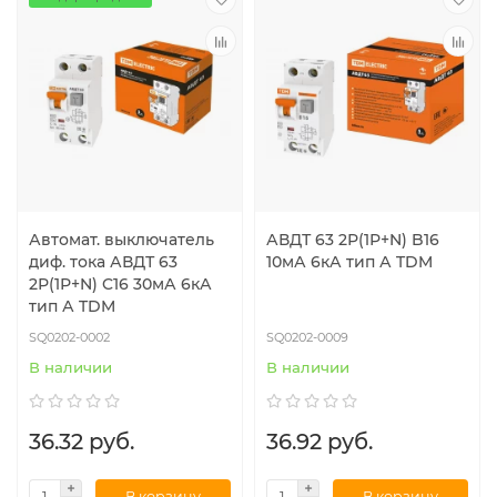
Автомат. выключатель
АВДТ 63 2Р(1Р+N) B16
диф. тока АВДТ 63
10мА 6кА тип А TDM
2Р(1Р+N) C16 30мА 6кА
тип А TDM
SQ0202-0002
SQ0202-0009
В наличии
В наличии
36.32 руб.
36.92 руб.
В корзину
В корзину