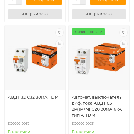
Быстрый заказ
Быстрый заказ
Лидер продаж!
АВДТ 32 C32 30мА TDM
Автомат. выключатель
диф. тока АВДТ 63
2Р(1Р+N) C20 30мА 6кА
тип А TDM
SQ0202-0032
SQ0202-0003
В наличии
В наличии