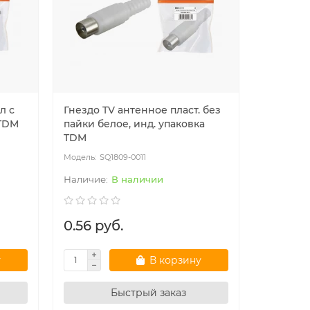
л с
Гнездо TV антенное пласт. без
Делитель
 TDM
пайки белое, инд. упаковка
разъем 
TDM
SQ1809-0011
SQ
В наличии
0.56 руб.
4.10 ру
у
В корзину
Быстрый заказ