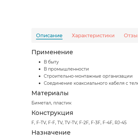
Описание
Характеристики
Отзы
Применение
В быту
В промышленности
Cтроительно-монтажные организации
Соединение коаксиального кабеля с т
Материалы
Биметал, пластик
Конструкция
F, F-TV, F-F, TV, TV-TV, F-2F, F-3F, F-4F, RJ-45
Назначение