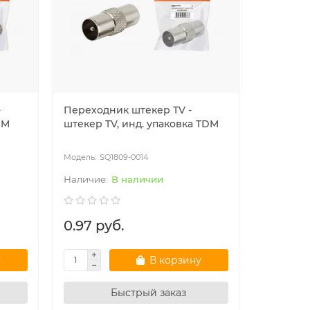
-
Переходник штекер TV -
Разъём F
DM
штекер TV, инд. упаковка TDM
TDM
SQ1809-0014
SQ
В наличии
0.97 руб.
0.38 р
у
В корзину
Быстрый заказ