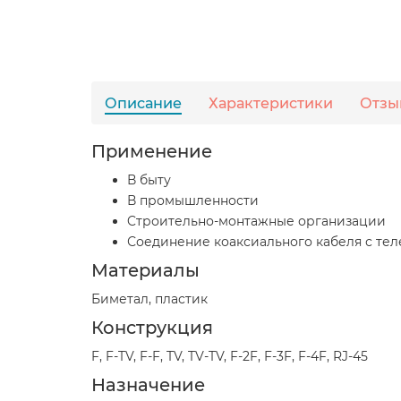
Описание
Характеристики
Отзы
Применение
В быту
В промышленности
Cтроительно-монтажные организации
Соединение коаксиального кабеля с т
Материалы
Биметал, пластик
Конструкция
F, F-TV, F-F, TV, TV-TV, F-2F, F-3F, F-4F, RJ-45
Назначение