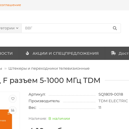
 соглашение
тегории
ВОСТИ
АКЦИИ И СПЕЦПРЕДЛОЖЕНИЯ
Дост
ы
Штекеры и переходники телевизионные
д F разъем 5-1000 МГц TDM
Артикул:
SQ1809-0018
Производитель:
TDM ELECTRIC
Вес:
11
В наличии