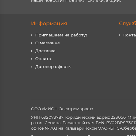
наши новости! Новинки, скидки, акции.
Информация
Служб
Приглашаем на работу!
Конт
О магазине
Доставка
Оплата
Договор оферты
ООО «МИОН-Электромаркет»
УНП 692073787; Юридический адрес: 223056. Минск
р-н аг. Сеница; Расчетный счет BYN: BY02BPSB3
офисе №703 на Кальварийской ОАО «БПС-Сберба