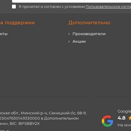
Я прочитал и согласен с условиями
Пользовательское согл
а поддержки
Дополнительно
акты
Производители
Акции
Google
ая обл., Минский р-н, Сеницкий с\с, 68-9,
4.8
0123047630149330000 в Дополнительном
нк», BIC: BPSBBY2X
На ос