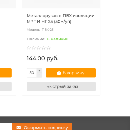
Металлорукав в ПВХ изоляции
20мм Рук
МРПИ НГ 25 (50м/уп)
ПВХ-25
ПВ
В наличии
144.00 руб.
109.50
у
В корзину
Быстрый заказ
Оформить подписку