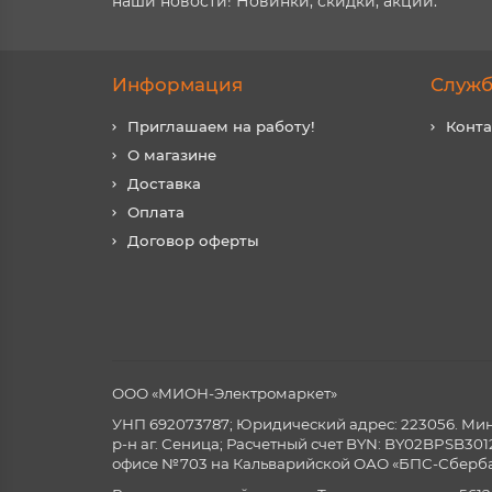
наши новости! Новинки, скидки, акции.
Информация
Служб
Приглашаем на работу!
Конт
О магазине
Доставка
Оплата
Договор оферты
ООО «МИОН-Электромаркет»
УНП 692073787; Юридический адрес: 223056. Минск
р-н аг. Сеница; Расчетный счет BYN: BY02BPSB3
офисе №703 на Кальварийской ОАО «БПС-Сберба