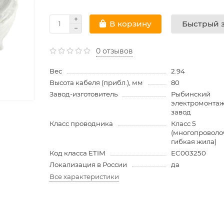
Быстрый з
В корзину
0 отзывов
Вес
2.94
Высота кабеля (прибл.), мм
80
Завод-изготовитель
Рыбинский
электромонта
завод
Класс проводника
Класс 5
(многопроволо
гибкая жила)
Код класса ETIM
EC003250
Локализация в России
да
Все характеристики