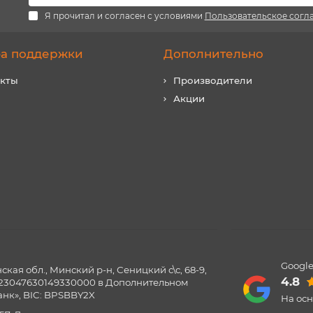
Я прочитал и согласен с условиями
Пользовательское согл
а поддержки
Дополнительно
акты
Производители
Акции
Google
ая обл., Минский р-н, Сеницкий с\с, 68-9,
4.8
0123047630149330000 в Дополнительном
нк», BIC: BPSBBY2X
На ос