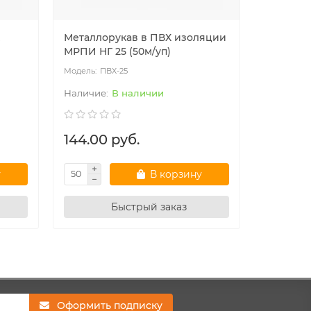
Металлорукав в ПВХ изоляции
Мет/рука
МРПИ НГ 25 (50м/уп)
ПВХ-25
ПВ
В наличии
144.00 руб.
107.25 
у
В корзину
Быстрый заказ
Оформить подписку