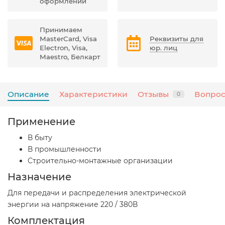
оформлении
Принимаем
MasterCard, Visa
Реквизиты для
Electron, Visa,
юр. лиц
Maestro, Белкарт
Описание
Характеристики
Отзывы
Вопрос
0
Применение
В быту
В промышленности
Cтроительно-монтажные организации
Назначение
Для передачи и распределения электрической
энергии на напряжение 220 / 380В
Комплектация