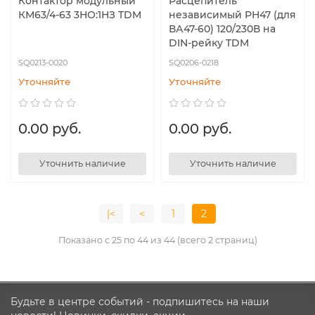
Контактор модульный
Расцепитель
КМ63/4-63 3НО:1НЗ TDM
независимый РН47 (для
ВА47-60) 120/230В на
DIN-рейку TDM
SQ0213-0020
SQ0206-0218
Уточняйте
Уточняйте
0.00 руб.
0.00 руб.
Уточнить наличие
Уточнить наличие
|<
<
1
2
Показано с 25 по 44 из 44 (всего 2 страниц)
Будьте в центре событий - подпишитесь на наши