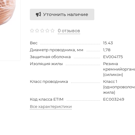
Уточнить наличие
0 отзывов
Вес
15.43
Диаметр проводника, мм
1,78
Защитная оболочка
EV004175
Изоляция жилы
Резина
кремнийорган
(силикон)
Класс проводника
Класс 1
(однопроволоч
жила)
Код класса ETIM
EC003249
Все характеристики