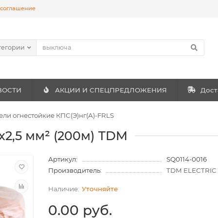
 соглашение
тегории
ВОСТИ
АКЦИИ И СПЕЦПРЕДЛОЖЕНИЯ
Дост
ели огнестойкие КПС(Э)нг(А)-FRLS
х2,5 мм² (200м) TDM
Артикул:
SQ0114-0016
Производитель:
TDM ELECTRIC
Уточняйте
0.00 руб.