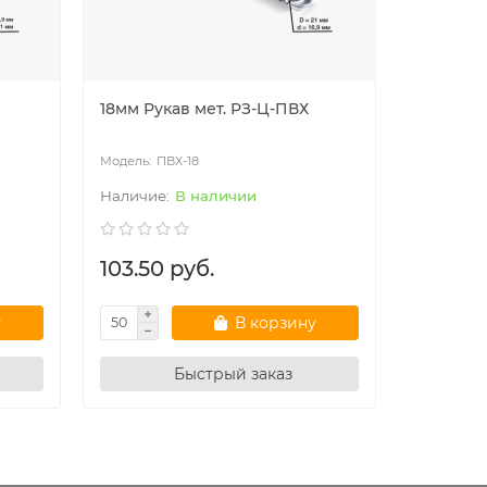
18мм Рукав мет. РЗ-Ц-ПВХ
Мет/рука
ПВХ-18
ПВ
В наличии
103.50 руб.
107.25 
у
В корзину
Быстрый заказ