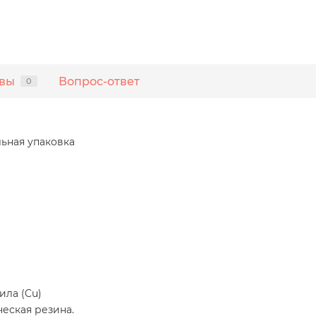
вы
Вопрос-ответ
0
льная упаковка
ила (Cu)
еская резина.