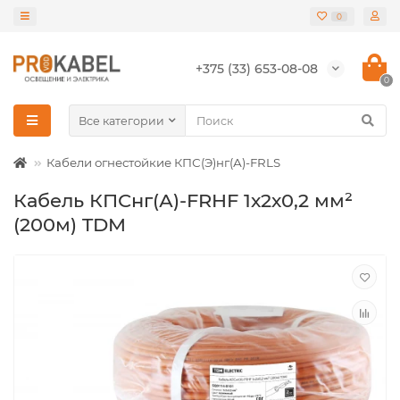
0
+375 (33) 653-08-08
0
Все категории
Кабели огнестойкие КПС(Э)нг(А)-FRLS
Кабель КПСнг(А)-FRHF 1х2х0,2 мм²
(200м) TDM