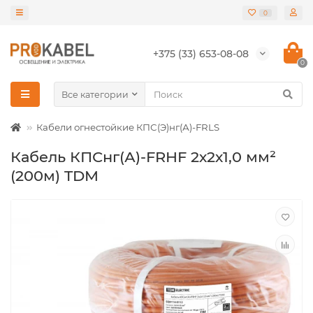
0
+375 (33) 653-08-08
0
Все категории
Кабели огнестойкие КПС(Э)нг(А)-FRLS
Кабель КПСнг(А)-FRHF 2х2х1,0 мм²
(200м) TDM