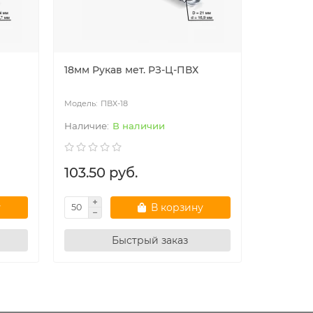
18мм Рукав мет. РЗ-Ц-ПВХ
Мет. рук
ПВХ-18
ПВ
В наличии
103.50 руб.
132.00
у
В корзину
Быстрый заказ