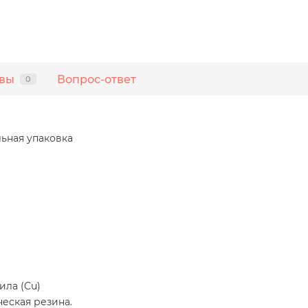
вы
Вопрос-ответ
0
льная упаковка
ила (Cu)
еская резина.