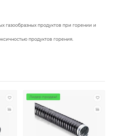
ых газообразных продуктов при горении и
оксичностью продуктов горения.
Лидер продаж!
Лидер пр