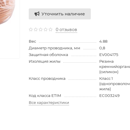
Уточнить наличие
0 отзывов
Вес
4.88
Диаметр проводника, мм
0,8
Защитная оболочка
EV004175
Изоляция жилы
Резина
кремнийорган
(силикон)
Класс проводника
Класс 1
(однопроволоч
жила)
Код класса ETIM
EC003249
Все характеристики