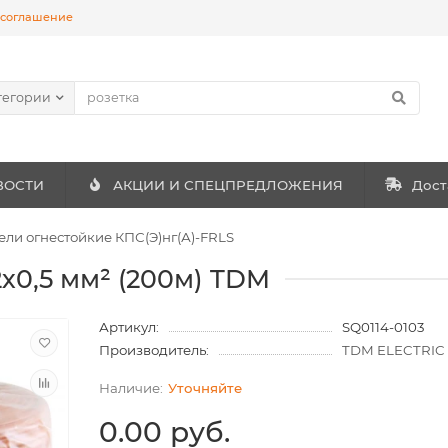
 соглашение
тегории
ВОСТИ
АКЦИИ И СПЕЦПРЕДЛОЖЕНИЯ
Дост
ели огнестойкие КПС(Э)нг(А)-FRLS
х0,5 мм² (200м) TDM
Артикул:
SQ0114-0103
Производитель:
TDM ELECTRIC
Уточняйте
0.00 руб.