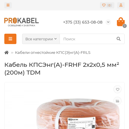
0
+375 (33) 653-08-08
0
Все категории
Кабели огнестойкие КПС(Э)нг(А)-FRLS
Кабель КПСЭнг(А)-FRHF 2х2х0,5 мм²
(200м) TDM