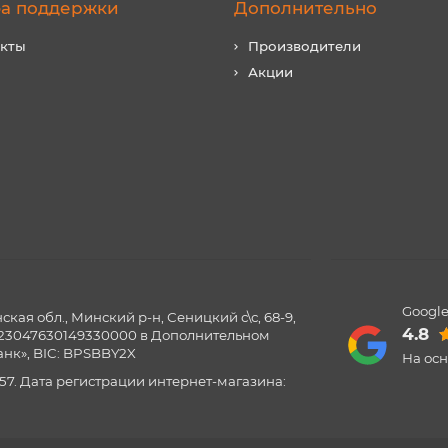
а поддержки
Дополнительно
акты
Производители
Акции
Google
ая обл., Минский р-н, Сеницкий с\с, 68-9,
4.8
0123047630149330000 в Дополнительном
нк», BIC: BPSBBY2X
На ос
57. Дата регистрации интернет-магазина: