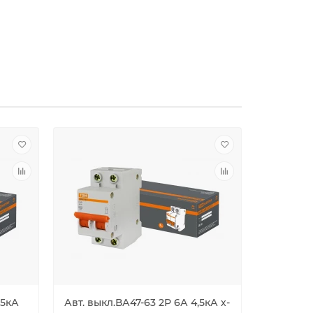
,5кА
Авт. выкл.ВА47-63 2Р 6А 4,5кА х-
Авт. вык