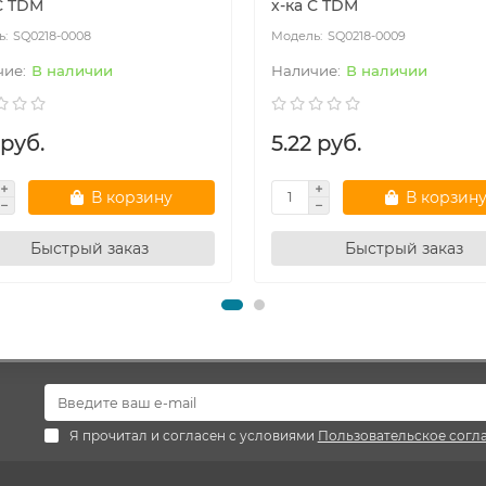
С TDM
х-ка С TDM
SQ0218-0008
SQ0218-0009
В наличии
В наличии
 руб.
5.22 руб.
В корзину
В корзин
Быстрый заказ
Быстрый заказ
Я прочитал и согласен с условиями
Пользовательское согл