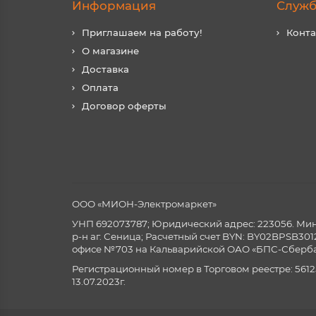
Информация
Служб
Приглашаем на работу!
Конт
О магазине
Доставка
Оплата
Договор оферты
ООО «МИОН-Электромаркет»
УНП 692073787; Юридический адрес: 223056. Минск
р-н аг. Сеница; Расчетный счет BYN: BY02BPSB3
офисе №703 на Кальварийской ОАО «БПС-Сберба
Регистрационный номер в Торговом реестре: 5612
13.07.2023г.