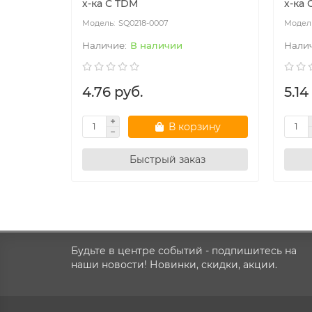
х-ка С TDM
х-ка 
SQ0218-0007
В наличии
4.76 руб.
5.14
В корзину
Быстрый заказ
Будьте в центре событий - подпишитесь на
наши новости! Новинки, скидки, акции.