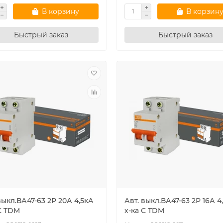
В корзину
В корзин
Быстрый заказ
Быстрый заказ
одиодный светильник
Ультратонкая светодиодная пане
ный" LED ДСП 1200 4000лм
серии СВО 295х1195, 40 Вт, 6000 К
Вт 6000К IP65 TDM
хром, TDM
00.46
75.2
BYN
109
79.96
BYN
выкл.ВА47-63 2Р 20А 4,5кА
Авт. выкл.ВА47-63 2Р 16А 4
С TDM
х-ка С TDM