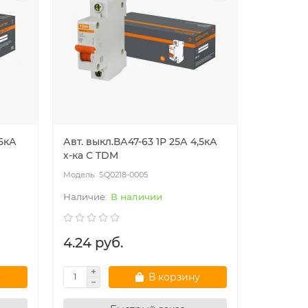
,5кА
Авт. выкл.ВА47-63 1Р 25А 4,5кА
х-ка С TDM
SQ0218-0005
В наличии
4.24 руб.
у
В корзину