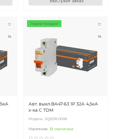
Быстрый заказ
Лидер продаж!
,5кА
Авт. выкл.ВА47-63 1Р 32А 4,5кА
х-ка С TDM
SQ0218-0006
В наличии