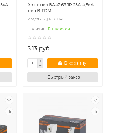
,5кА
Авт. выкл.ВА47-63 1Р 25А 4,5кА
х-ка B TDM
SQ0218-0041
В наличии
5.13 руб.
у
В корзину
Быстрый заказ