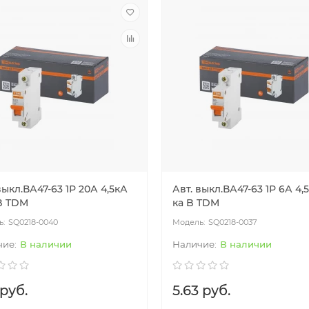
ные счётчики РБ
Модульное оборудование
выкл.ВА47-63 1Р 20А 4,5кА
Авт. выкл.ВА47-63 1Р 6А 4,5
 B TDM
ка B TDM
SQ0218-0040
SQ0218-0037
В наличии
В наличии
 руб.
5.63 руб.