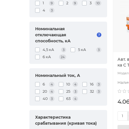
1
2
3
9
9
10
4
3
Номинальная
отключающая
способность, кА
4,5 кА
5 кА
3
3
6 кА
24
Авт. 
ка С
Номинальный ток, А
6
10
16
4
4
3
20
25
32
4
3
3
40
63
3
4
4.06
Характеристика
срабатывания (кривая тока)