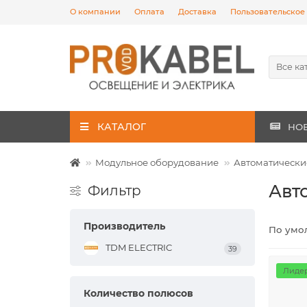
О компании
Оплата
Доставка
Пользовательское
Все ка
КАТАЛОГ
НО
Модульное оборудование
Автоматически
Авт
Фильтр
Производитель
По умо
TDM ELECTRIC
39
Лидер
Количество полюсов