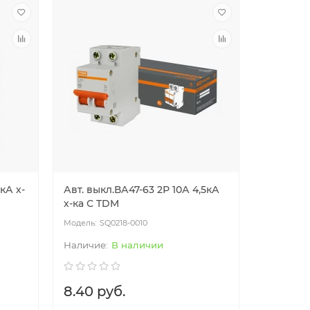
кА х-
Авт. выкл.ВА47-63 2Р 10А 4,5кА
х-ка С TDM
SQ0218-0010
В наличии
8.40 руб.