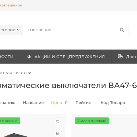
 соглашение
тегории
ВОСТИ
АКЦИИ И СПЕЦПРЕДЛОЖЕНИЯ
Дост
е выключатели
оматические выключатели ВА47-6
лчанию
Название
Цена
Рейтинг
Код Товара
 продаж!
Лидер продаж!