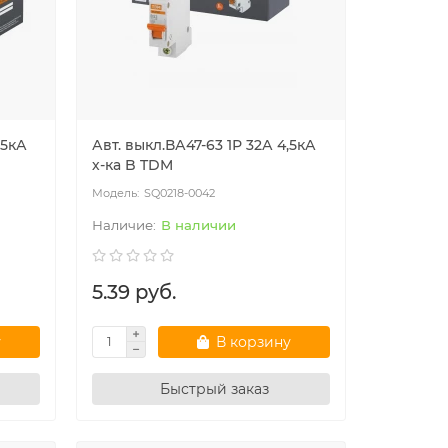
,5кА
Авт. выкл.ВА47-63 1Р 32А 4,5кА
х-ка B TDM
SQ0218-0042
В наличии
5.39 руб.
у
В корзину
Быстрый заказ