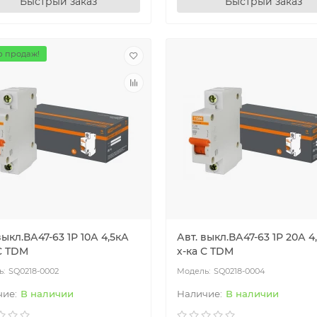
Быстрый заказ
Быстрый заказ
 продаж!
выкл.ВА47-63 1Р 10А 4,5кА
Авт. выкл.ВА47-63 1Р 20А 4
С TDM
х-ка С TDM
SQ0218-0002
SQ0218-0004
В наличии
В наличии