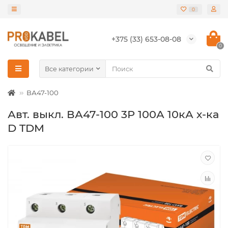
0
+375 (33) 653-08-08
0
Все категории
ВА47-100
Авт. выкл. ВА47-100 3Р 100А 10кА х-ка
D TDM