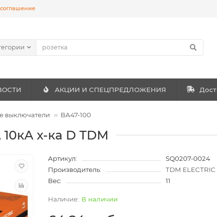
 соглашение
тегории
ВОСТИ
АКЦИИ И СПЕЦПРЕДЛОЖЕНИЯ
Дост
е выключатели
ВА47-100
А 10кА х-ка D TDM
Артикул:
SQ0207-0024
Производитель:
TDM ELECTRIC
Вес:
11
В наличии