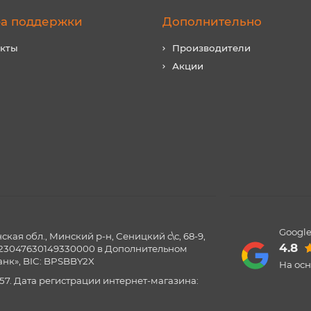
а поддержки
Дополнительно
акты
Производители
Акции
Google
ая обл., Минский р-н, Сеницкий с\с, 68-9,
4.8
0123047630149330000 в Дополнительном
нк», BIC: BPSBBY2X
На ос
57. Дата регистрации интернет-магазина: