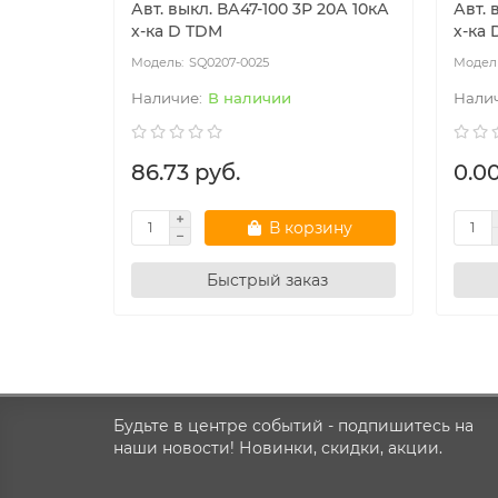
Авт. выкл. ВА47-100 3Р 20А 10кА
Авт. 
х-ка D TDM
х-ка
SQ0207-0025
В наличии
86.73 руб.
0.00
В корзину
Быстрый заказ
Будьте в центре событий - подпишитесь на
наши новости! Новинки, скидки, акции.