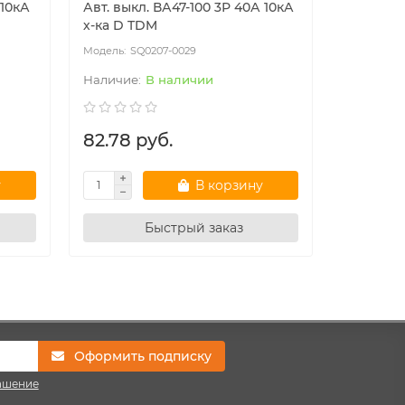
 10кА
Авт. выкл. ВА47-100 3Р 40А 10кА
Авт. вык
х-ка D TDM
х-ка D T
SQ0207-0029
SQ
В наличии
82.78 руб.
0.00 р
у
В корзину
Быстрый заказ
Оформить подписку
ашение