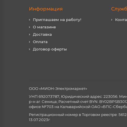
Информация
Служб
Приглашаем на работу!
Конт
О магазине
Доставка
Оплата
Договор оферты
ООО «МИОН-Электромаркет»
УНП 692073787; Юридический адрес: 223056. Минск
р-н аг. Сеница; Расчетный счет BYN: BY02BPSB3
офисе №703 на Кальварийской ОАО «БПС-Сберба
Регистрационный номер в Торговом реестре: 5612
13.07.2023г.