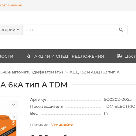
 соглашение
тегории
ВОСТИ
АКЦИИ И СПЕЦПРЕДЛОЖЕНИЯ
Дост
ные автоматы (дифавтоматы)
АВДТ32 и АВДТ63 тип А
мА 6кА тип А TDM
Артикул:
SQ0202-0055
Производитель:
TDM ELECTRIC
Вес:
14
Уточняйте