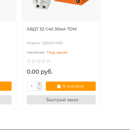
АВДТ 32 C40 30мА TDM
АВДТ 63 
тип А T
SQ0202-0033
SQ
Под заказ
0.00 руб.
36.92 
у
В корзину
Быстрый заказ