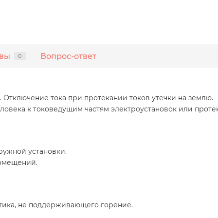
вы
Вопрос-ответ
0
Отключение тока при протекании токов утечки на землю.
ловека к токоведущим частям электроустановок или протек
ружной установки.
помещений.
стика, не поддерживающего горение.