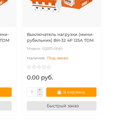
ини-
Выключатель нагрузки (мини-
Выключа
 TDM
рубильник) ВН-32 4P 125A TDM
рубильни
SQ0211-0040
SQ
Под заказ
0.00 руб.
0.00 р
у
В корзину
Быстрый заказ