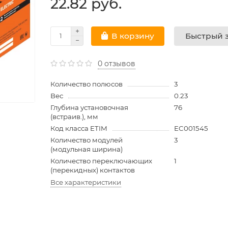
22.82 руб.
Быстрый з
В корзину
0 отзывов
Количество полюсов
3
Вес
0.23
Глубина установочная
76
(встраив.), мм
Код класса ETIM
EC001545
Количество модулей
3
(модульная ширина)
Количество переключающих
1
(перекидных) контактов
Все характеристики