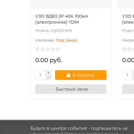
УЗО ВД63 2Р 40А 100мА
УЗО 
(электронное) TDM
(эле
SQ0220-0019
Под заказ
0.00 руб.
0.00
В корзину
Быстрый заказ
Будьте в центре событий - подпишитесь на