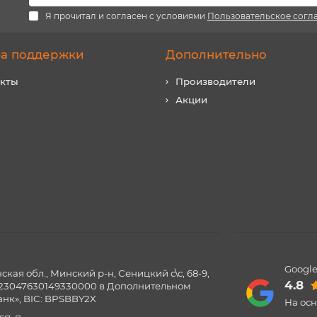
Я прочитал и согласен с условиями
Пользовательское согл
а поддержки
Дополнительно
акты
Производители
Акции
Google
ая обл., Минский р-н, Сеницкий с\с, 68-9,
4.8
0123047630149330000 в Дополнительном
нк», BIC: BPSBBY2X
На ос