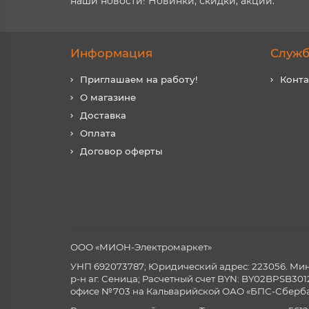
наши новости! Новинки, скидки, акции.
Информация
Служб
Приглашаем на работу!
Конт
О магазине
Доставка
Оплата
Договор оферты
ООО «МИОН-Электромаркет»
УНП 692073787; Юридический адрес: 223056. Минск
р-н аг. Сеница; Расчетный счет BYN: BY02BPSB3
офисе №703 на Кальварийской ОАО «БПС-Сберба