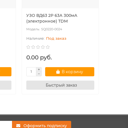
УЗО ВД63 2Р 63А 300мА
УЗО ВД6
(электронное) TDM
(электр
SQ0220-0024
SQ
Под заказ
0.00 руб.
0.00 р
у
В корзину
Быстрый заказ
Оформить подписку