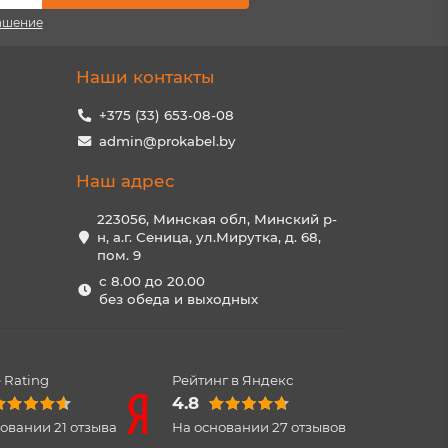
ашение
Наши контакты
+375 (33) 653-08-08
admin@prokabel.by
Наш адрес
223056, Минская обл, Минский р-
н, а.г. Сеница, ул.Мирутка, д. 68,
пом. 9
с 8.00 до 20.00
без обеда и выходных
 Rating
Рейтинг в Яндекс
4.8
новании
21
отзыва
На основании
27
отзывов