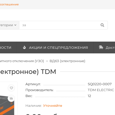
 соглашение
тегории
ВОСТИ
АКЦИИ И СПЕЦПРЕДЛОЖЕНИЯ
Дост
итного отключения (УЗО)
ВД63 (электронные)
лектронное) TDM
Артикул:
SQ0220-0007
Производитель:
TDM ELECTRIC
Вес:
12
Уточняйте