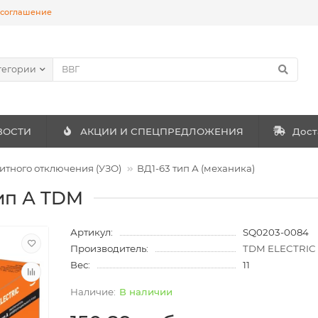
 соглашение
тегории
ВОСТИ
АКЦИИ И СПЕЦПРЕДЛОЖЕНИЯ
Дост
итного отключения (УЗО)
ВД1-63 тип А (механика)
тип А TDM
Артикул:
SQ0203-0084
Производитель:
TDM ELECTRIC
Вес:
11
В наличии