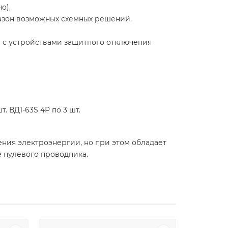
о),
азон возможных схемных решений.
 с устройствами защитного отключения
шт. ВД1-63S 4Р по 3 шт.
ния электроэнергии, но при этом обладает
е нулевого проводника.