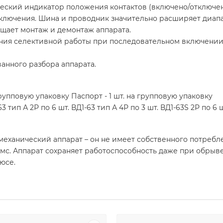
еский индикатор положения контактов (включено/отключен
ключения. Шина и проводник значительно расширяет диап
щает монтаж и демонтаж аппарата.
чения селективной работы при последовательном включении
анного разбора аппарата.
групповую упаковку Паспорт - 1 шт. на групповую упаковку
63 тип А 2Р по 6 шт. ВД1-63 тип А 4Р по 3 шт. ВД1-63S 2Р по 6 
еханический аппарат – он не имеет собственного потребле
мс. Аппарат сохраняет работоспособность даже при обрыв
юсе.