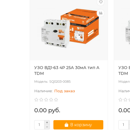
УЗО ВД1-63 4Р 25А 30мА тип А
УЗО 
TDM
TDM
SQ0203-0085
Под заказ
0.00 руб.
0.00
В корзину