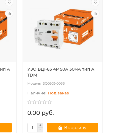
тип А
УЗО ВД1-63 4Р 50А 30мА тип А
УЗО ВД1-
TDM
TDM
SQ0203-0088
SQ
Под заказ
0.00 руб.
0.00 р
у
В корзину