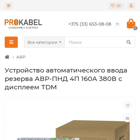
0
+375 (33) 653-08-08
0
Все категории
АВР
Устройство автоматического ввода
резерва АВР-ПНД 4П 160А 380В с
дисплеем ТDM