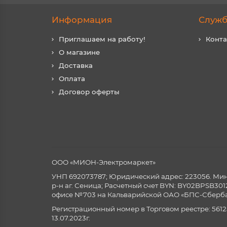
Информация
Служб
Приглашаем на работу!
Конт
О магазине
Доставка
Оплата
Договор оферты
ООО «МИОН-Электромаркет»
УНП 692073787; Юридический адрес: 223056. Минск
р-н аг. Сеница; Расчетный счет BYN: BY02BPSB3
офисе №703 на Кальварийской ОАО «БПС-Сберба
Регистрационный номер в Торговом реестре: 5612
13.07.2023г.