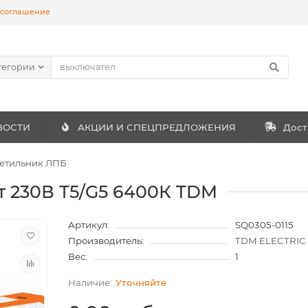
 соглашение
тегории
ВОСТИ
АКЦИИ И СПЕЦПРЕДЛОЖЕНИЯ
Дост
етильник ЛПБ
т 230В Т5/G5 6400К TDM
Артикул:
SQ0305-0115
Производитель:
TDM ELECTRIC
Вес:
1
Уточняйте