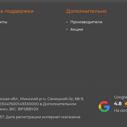
а поддержки
Дополнительно
акты
Производители
Акции
Google
ая обл., Минский р-н, Сеницкий с\с, 68-9,
4.8
0123047630149330000 в Дополнительном
нк», BIC: BPSBBY2X
На ос
57. Дата регистрации интернет-магазина: