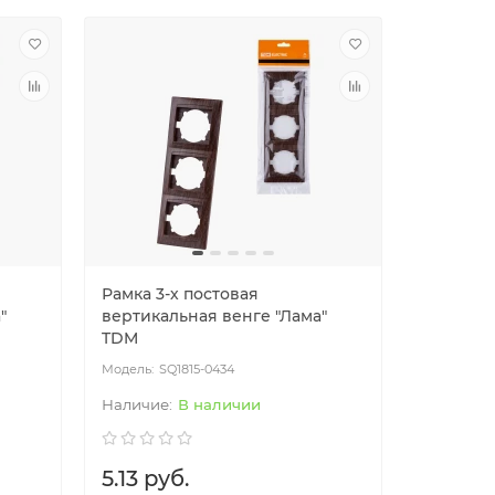
Рамка 3-х постовая
Рамка 4-
"
вертикальная венге "Лама"
вертикал
TDM
TDM
SQ1815-0434
SQ
В наличии
5.13 руб.
7.18 ру