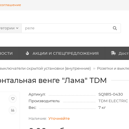
 соглашение
тегории
ВОСТИ
АКЦИИ И СПЕЦПРЕДЛОЖЕНИЯ
Дост
 выключатели скрытой установки (внутренние)
Розетки и выкл
онтальная венге "Лама" TDM
Артикул:
SQ1815-0430
Производитель:
TDM ELECTRIC
Вес:
7 кг
Уточняйте