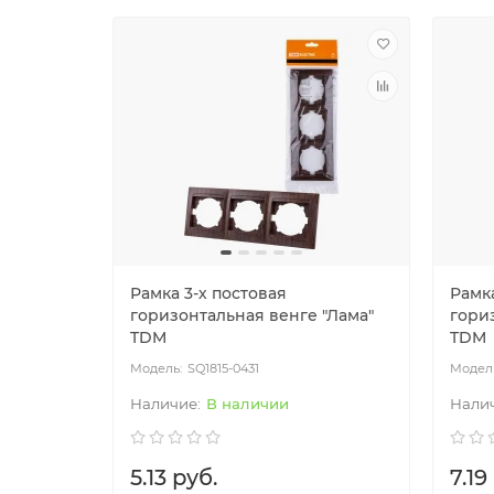
Рамка 3-х постовая
Рамка
горизонтальная венге "Лама"
гори
TDM
TDM
SQ1815-0431
В наличии
5.13 руб.
7.19