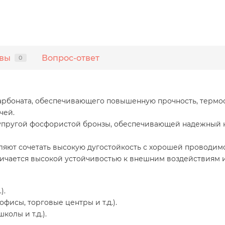
вы
Вопрос-ответ
0
рбоната, обеспечивающего повышенную прочность, термос
чей.
упругой фосфористой бронзы, обеспечивающей надежный к
ляют сочетать высокую дугостойкость с хорошей проводим
ичается высокой устойчивостью к внешним воздействиям 
).
исы, торговые центры и т.д.).
олы и т.д.).