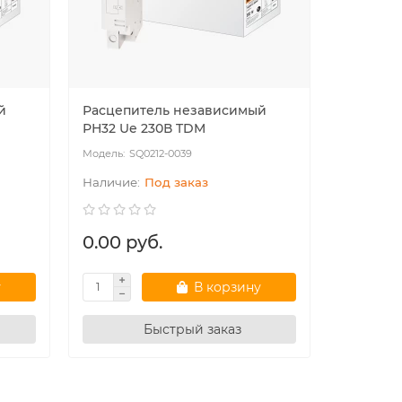
й
Расцепитель независимый
Расцепи
РН32 Ue 230В TDM
РН32 Ue
SQ0212-0039
SQ
Под заказ
0.00 руб.
56.22 
у
В корзину
Быстрый заказ