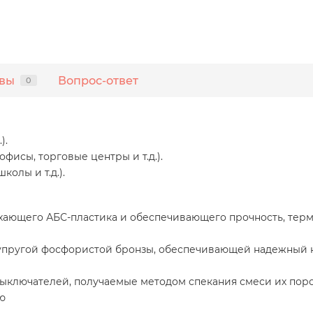
вы
Вопрос-ответ
0
).
исы, торговые центры и т.д.).
олы и т.д.).
хающего АБС-пластика и обеспечивающего прочность, терм
упругой фосфористой бронзы, обеспечивающей надежный к
выключателей, получаемые методом спекания смеси их поро
ю