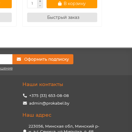
у
В корзину
Быстрый заказ
Оформить подписку
ашение
Наши контакты
+375 (33) 653-08-08
admin@prokabel.by
Наш адрес
223056, Минская обл, Минский р-
н, а.г. Сеница, ул.Мирутка, д. 68,