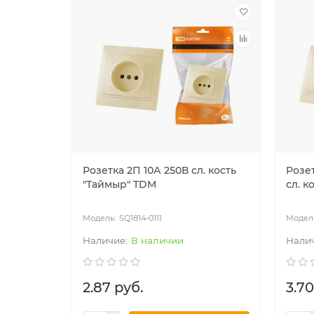
Розетка 2П 10А 250В сл. кость
Розет
"Таймыр" TDM
сл. к
SQ1814-0111
В наличии
2.87 руб.
3.70