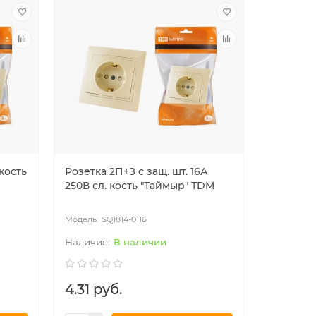
кость
Розетка 2П+З с защ. шт. 16А
Розетка 
250В сл. кость "Таймыр" TDM
крышкой 
кость "
SQ1814-0116
SQ
В наличии
4.31 руб.
5.20 р