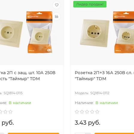
Лидер продаж!
ка 2П с защ. шт. 10А 250В
Розетка 2П+З 16А 250В сл. 
ость "Таймыр" TDM
"Таймыр" TDM
SQ1814-0115
SQ1814-0112
В наличии
В наличии
 руб.
3.43 руб.