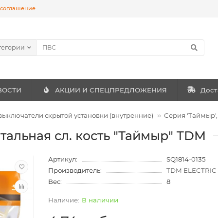
 соглашение
тегории
ВОСТИ
АКЦИИ И СПЕЦПРЕДЛОЖЕНИЯ
Дост
 выключатели скрытой установки (внутренние)
Серия 'Таймыр'
тальная сл. кость "Таймыр" TDM
Артикул:
SQ1814-0135
Производитель:
TDM ELECTRIC
Вес:
8
В наличии