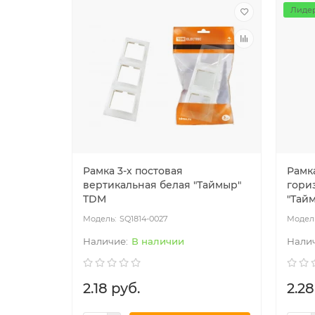
Лидер
Рамка 3-х постовая
Рамка
вертикальная белая "Таймыр"
гори
TDM
"Тай
SQ1814-0027
В наличии
2.18 руб.
2.28