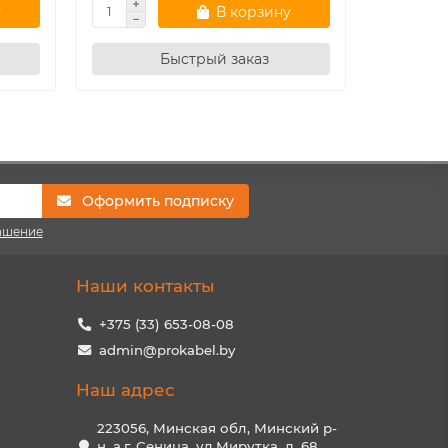
у
В корзину
Быстрый заказ
Оформить подписку
ашение
Наши контакты
+375 (33) 653-08-08
admin@prokabel.by
Наш адрес
223056, Минская обл, Минский р-
н, а.г. Сеница, ул.Мирутка, д. 68,