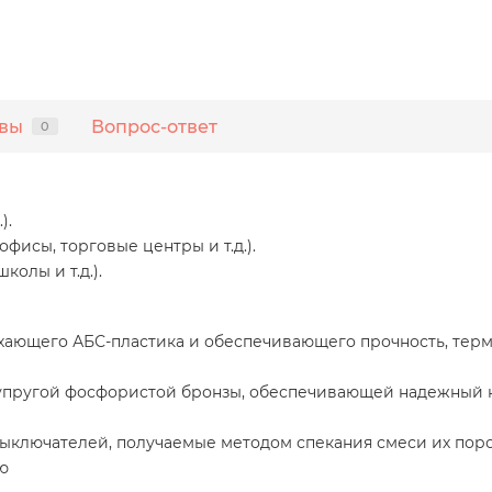
вы
Вопрос-ответ
0
).
исы, торговые центры и т.д.).
олы и т.д.).
хающего АБС-пластика и обеспечивающего прочность, терм
упругой фосфористой бронзы, обеспечивающей надежный к
выключателей, получаемые методом спекания смеси их поро
ю