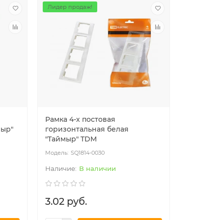
Лидер продаж!
Лидер пр
Рамка 4-х постовая
Рамка 5 
мыр"
горизонтальная белая
горизон
"Таймыр" TDM
"Таймыр
SQ1814-0030
SQ
В наличии
3.02 руб.
4.46 р