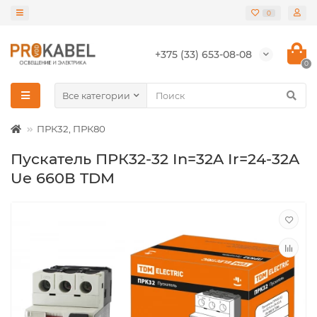
0
+375 (33) 653-08-08
0
Все категории
ПРК32, ПРК80
Пускатель ПРК32-32 In=32A Ir=24-32A
Ue 660В TDM