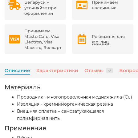
Беларуси –
Принимаем
уточняйте при
наличиные
оформлении
Принимаем
MasterCard, Visa
Реквизиты для
Electron, Visa,
юр. лиц
Maestro, Белкарт
Описание
Характеристики
Отзывы
Вопрос
0
Материалы
Проводник - многопроволочная медная жила (Cu)
Изоляция - кремнийорганическая резина
Внешняя оплетка – самозатухающаяся
полиэфирная нить
Применение
В быту