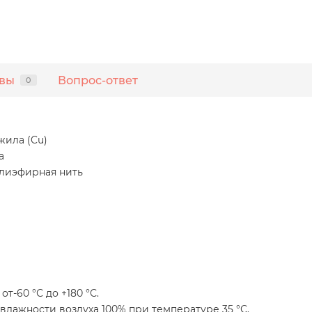
вы
Вопрос-ответ
0
жила (Cu)
а
олиэфирная нить
т-60 °С до +180 °С.
влажности воздуха 100% при температуре 35 °С.