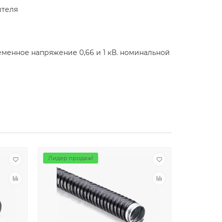
ителя
менное напряжение 0,66 и 1 кВ. номинальной
Лидер продаж!
Лидер пр