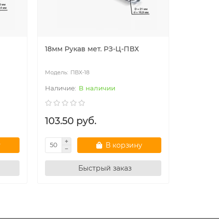
18мм Рукав мет. РЗ-Ц-ПВХ
Мет. рук
ПВХ-18
ПВ
В наличии
103.50 руб.
132.00
у
В корзину
Быстрый заказ