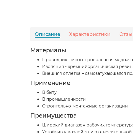
Описание
Характеристики
Отзы
Материалы
Проводник - многопроволочная медная 
Изоляция - кремнийорганическая резин
Внешняя оплетка – самозатухающаяся п
Применение
В быту
В промышленности
Cтроительно-монтажные организации
Преимущества
Широкий диапазон рабочих температур: о
Устойчив к воздействию относительной 