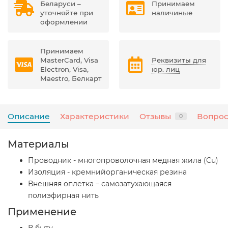
Беларуси –
Принимаем
уточняйте при
наличиные
оформлении
Принимаем
MasterCard, Visa
Реквизиты для
Electron, Visa,
юр. лиц
Maestro, Белкарт
Описание
Характеристики
Отзывы
Вопрос
0
Материалы
Проводник - многопроволочная медная жила (Cu)
Изоляция - кремнийорганическая резина
Внешняя оплетка – самозатухающаяся
полиэфирная нить
Применение
В быту