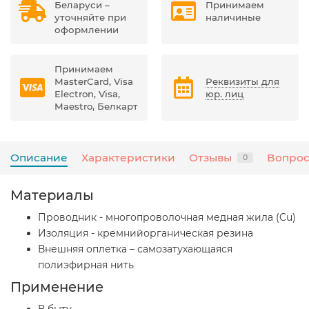
Беларуси –
Принимаем
уточняйте при
наличиные
оформлении
Принимаем
MasterCard, Visa
Реквизиты для
Electron, Visa,
юр. лиц
Maestro, Белкарт
Описание
Характеристики
Отзывы
Вопрос
0
Материалы
Проводник - многопроволочная медная жила (Cu)
Изоляция - кремнийорганическая резина
Внешняя оплетка – самозатухающаяся
полиэфирная нить
Применение
В быту