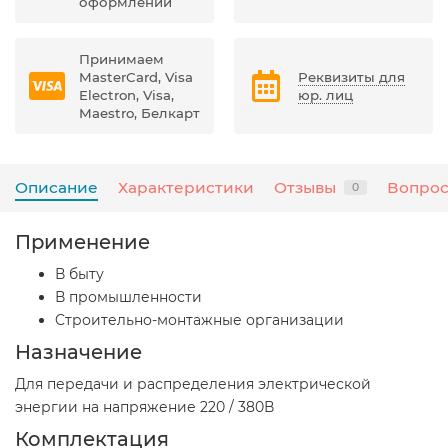
оформлении
Принимаем
MasterCard, Visa
Реквизиты для
Electron, Visa,
юр. лиц
Maestro, Белкарт
Описание
Характеристики
Отзывы
Вопрос
0
Применение
В быту
В промышленности
Cтроительно-монтажные организации
Назначение
Для передачи и распределения электрической
энергии на напряжение 220 / 380В
Комплектация