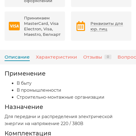
оформлении
Принимаем
MasterCard, Visa
Реквизиты для
Electron, Visa,
юр. лиц
Maestro, Белкарт
Описание
Характеристики
Отзывы
Вопрос
0
Применение
В быту
В промышленности
Cтроительно-монтажные организации
Назначение
Для передачи и распределения электрической
энергии на напряжение 220 / 380В
Комплектация