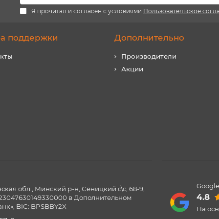
Я прочитал и согласен с условиями
Пользовательское согл
а поддержки
Дополнительно
акты
Производители
Акции
Google
ая обл., Минский р-н, Сеницкий с\с, 68-9,
4.8
0123047630149330000 в Дополнительном
нк», BIC: BPSBBY2X
На ос