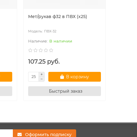
Мет/рукав ф32 в ПВХ (х25)
20мм Рук
ПВХ-32
ПВ
В наличии
107.25 руб.
109.50
у
В корзину
Быстрый заказ
Оформить подписку