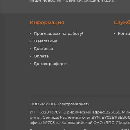
наши новости! Новинки, скидки, акции.
Информация
Служб
Приглашаем на работу!
Конт
О магазине
Доставка
Оплата
Договор оферты
ООО «МИОН-Электромаркет»
УНП 692073787; Юридический адрес: 223056. Минск
р-н аг. Сеница; Расчетный счет BYN: BY02BPSB3
офисе №703 на Кальварийской ОАО «БПС-Сберба