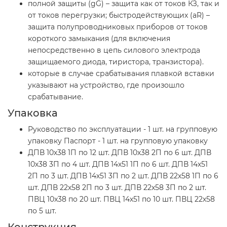
полной защиты (gG) – защита как от токов КЗ, так и
от токов перегрузки; быстродействующих (aR) –
защита полупроводниковых приборов от токов
короткого замыкания (для включения
непосредственно в цепь силового электрода
защищаемого диода, тиристора, транзистора).
которые в случае срабатывания плавкой вставки
указывают на устройство, где произошло
срабатывание.
Упаковка
Руководство по эксплуатации - 1 шт. на групповую
упаковку Паспорт - 1 шт. на групповую упаковку
ДПВ 10х38 1П по 12 шт. ДПВ 10х38 2П по 6 шт. ДПВ
10х38 3П по 4 шт. ДПВ 14х51 1П по 6 шт. ДПВ 14х51
2П по 3 шт. ДПВ 14х51 3П по 2 шт. ДПВ 22х58 1П по 6
шт. ДПВ 22х58 2П по 3 шт. ДПВ 22х58 3П по 2 шт.
ПВЦ 10x38 по 20 шт. ПВЦ 14х51 по 10 шт. ПВЦ 22х58
по 5 шт.
Конструкция