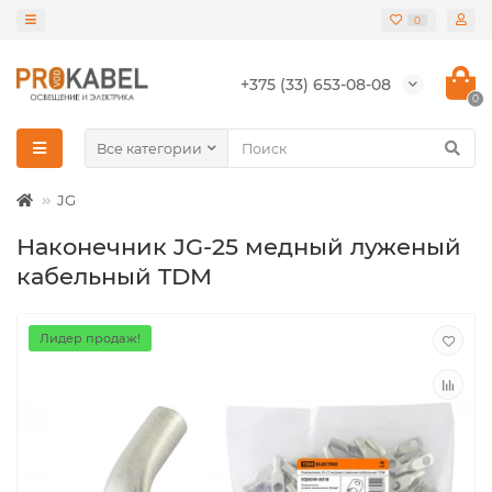
0
+375 (33) 653-08-08
0
Все категории
JG
Наконечник JG-25 медный луженый
кабельный TDM
Лидер продаж!