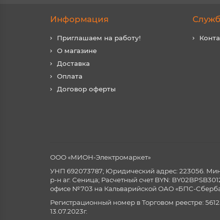
Информация
Служб
Приглашаем на работу!
Конт
О магазине
Доставка
Оплата
Договор оферты
ООО «МИОН-Электромаркет»
УНП 692073787; Юридический адрес: 223056. Минск
р-н аг. Сеница; Расчетный счет BYN: BY02BPSB3
офисе №703 на Кальварийской ОАО «БПС-Сберба
Регистрационный номер в Торговом реестре: 5612
13.07.2023г.