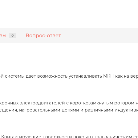
вы
Вопрос-ответ
0
 системы дает возможность устанавливать МКН как на вер
нхронных электродвигателей с короткозамкнутым ротором 
ещения, нагревательными цепями и различными индуктивн
к. Контактирующие поверхности покрыты гальваническим 