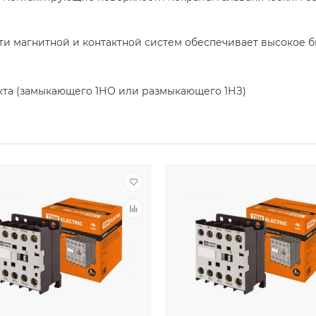
и магнитной и контактной систем обеспечивает высокое б
кта (замыкающего 1НО или размыкающего 1НЗ)