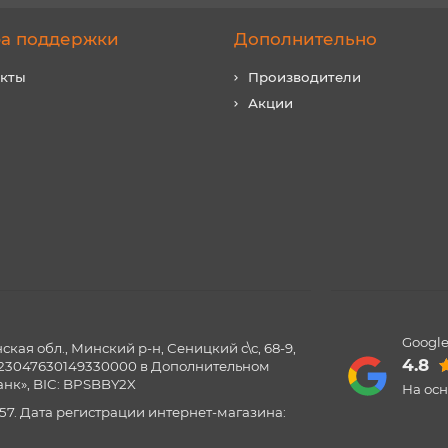
а поддержки
Дополнительно
акты
Производители
Акции
Google
ая обл., Минский р-н, Сеницкий с\с, 68-9,
4.8
0123047630149330000 в Дополнительном
нк», BIC: BPSBBY2X
На ос
57. Дата регистрации интернет-магазина: