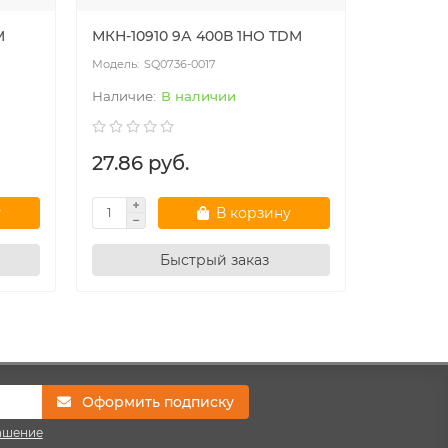
M
МКН-10910 9А 400В 1НО TDM
МКН-1091
SQ0736-0017
SQ
В наличии
27.86 руб.
26.74 
у
В корзину
Быстрый заказ
Оформить подписку
ашение