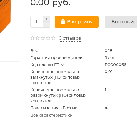
0.00 руб.
Быстрый з
В корзину
0 отзывов
Вес
0.18
Гарантия производителя
5 лет
Код класса ETIM
EC000066
Количество нормально
0,01
замкнутых (НЗ) силовых
контактов
Количество нормально
1
разомкнутых (НО) силовых
контактов
Локализация в России
да
Все характеристики