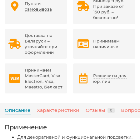
Минску 9 руб.
Пункты
При заказе от
самовывоза
150 руб. –
бесплатно!
Доставка по
Беларуси –
Принимаем
уточняйте при
наличиные
оформлении
Принимаем
MasterCard, Visa
Реквизиты для
Electron, Visa,
юр. лиц
Maestro, Белкарт
Описание
Характеристики
Отзывы
Вопрос
0
Применение
Для декоративной и функциональной подсветки.