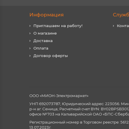
Информация
Служб
Приглашаем на работу!
Конт
О магазине
Доставка
Оплата
Договор оферты
ООО «МИОН-Электромаркет»
УНП 692073787; Юридический адрес: 223056. Минск
р-н аг. Сеница; Расчетный счет BYN: BY02BPSB3
офисе №703 на Кальварийской ОАО «БПС-Сберба
Регистрационный номер в Торговом реестре: 5612
13.07.2023г.