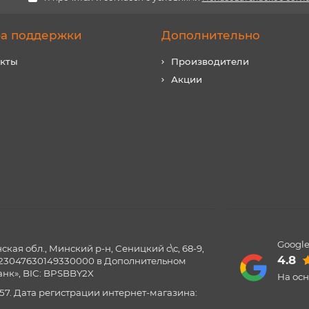
а поддержки
Дополнительно
акты
Производители
Акции
Google
ая обл., Минский р-н, Сеницкий с\с, 68-9,
4.8
0123047630149330000 в Дополнительном
нк», BIC: BPSBBY2X
На ос
57. Дата регистрации интернет-магазина: