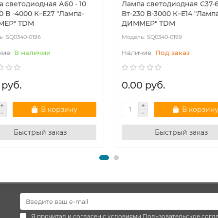
а светодиодная А60 - 10
Лампа светодиодная С37-
0 В -4000 К–E27 "Лампа-
Вт-230 В-3000 К–E14 "Ламп
ЕР" TDM
ДИММЕР" TDM
SQ0340-0196
SQ0340-0199
В наличии
Под заказ
 руб.
0.00 руб.
В корзину
В корзин
Быстрый заказ
Быстрый заказ
Я прочитал и согласен с условиями
Пользовательское согл