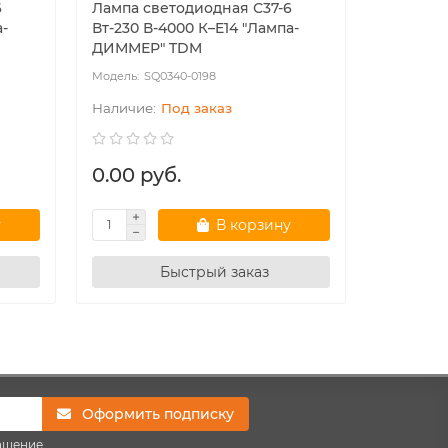
6
Лампа светодиодная С37-6
Лампа св
а-
Вт-230 В-4000 К–E14 "Лампа-
Вт-230 В
ДИММЕР" TDM
TDM
SQ0340-0198
SQ
Под заказ
0.00 руб.
11.98 р
у
В корзину
Быстрый заказ
Оформить подписку
ашение